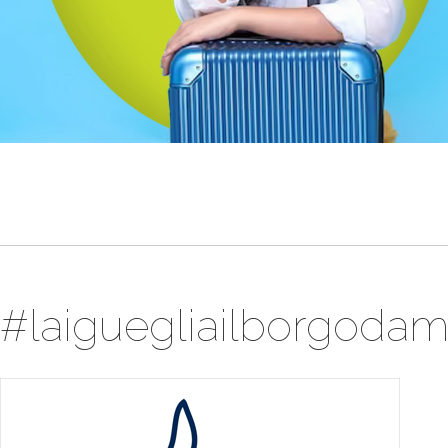
#laiguegliailborgodam