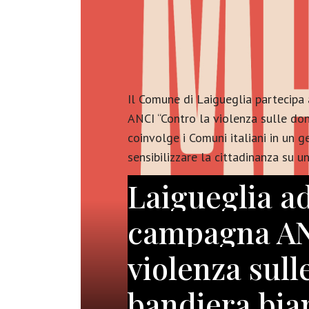
Il Comune di Laigueglia partecip
ANCI “Contro la violenza sulle donn
coinvolge i Comuni italiani in un 
sensibilizzare la cittadinanza su u
Laigueglia ad
campagna AN
violenza sull
bandiera bia