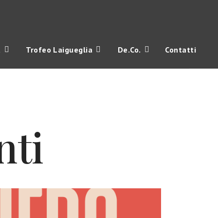
a
Trofeo Laigueglia
De.Co.
Contatti
nti