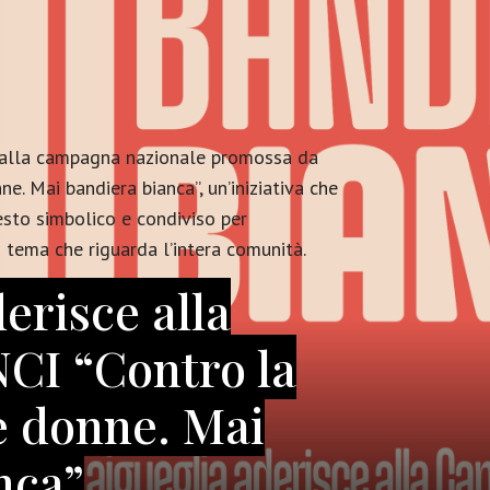
a alla campagna nazionale promossa da
e. Mai bandiera bianca”, un’iniziativa che
gesto simbolico e condiviso per
n tema che riguarda l’intera comunità.
erisce alla
CI “Contro la
e donne. Mai
nca”