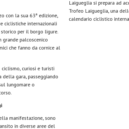
Laigueglia si prepara ad ac
Trofeo Laigueglia, una dell
zo con la sua 63ª edizione,
calendario ciclistico intern
 ciclistiche internazionali
torico per il borgo ligure.
un grande palcoscenico
amici che fanno da cornice al
iclismo, curiosi e turisti
ra della gara, passeggiando
 sul lungomare o
corso.
gi
della manifestazione, sono
ansito in diverse aree del