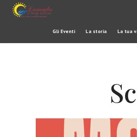
Gli Eventi
La storia
La tua 
Sc