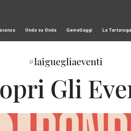
vacanza
Onda su Onda
Gemellaggi
La Tartarug
#laiguegliaeventi
opri Gli Eve